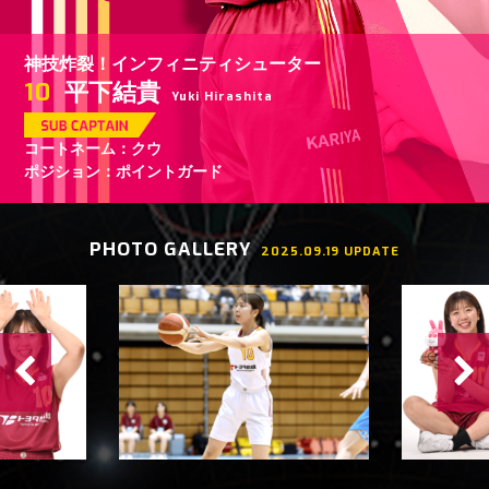
神技炸裂！インフィニティシューター
10
平下結貴
Yuki Hirashita
コートネーム：クウ
ポジション：ポイントガード
PHOTO GALLERY
2025.09.19 UPDATE