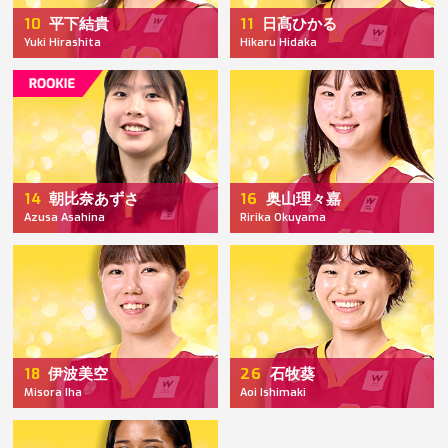
10
11
平下結貴
日髙ひかる
Yuki Hirashita
Hikaru Hidaka
14
16
朝比奈あずさ
奥山理々嘉
Azusa Asahina
Ririka Okuyama
18
26
伊波美空
石牧葵
Misora Iha
Aoi Ishimaki