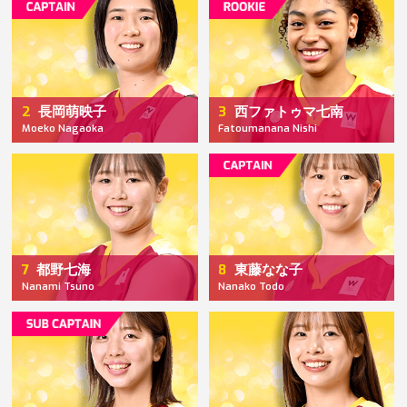
2
3
長岡萌映子
西ファトゥマ七南
Moeko Nagaoka
Fatoumanana Nishi
7
8
都野七海
東藤なな子
Nanami Tsuno
Nanako Todo