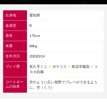
出身地
愛知県
血液型
B
身長
175cm
体重
68kg
生年月日
2003/5/14
プレイ歴
長久手ミニ
ポラリス
桜花学園高
ト
ヨタ紡織
コートネー
空のように広い視野でプレーができるよう
ムの由来
に。空（くう）